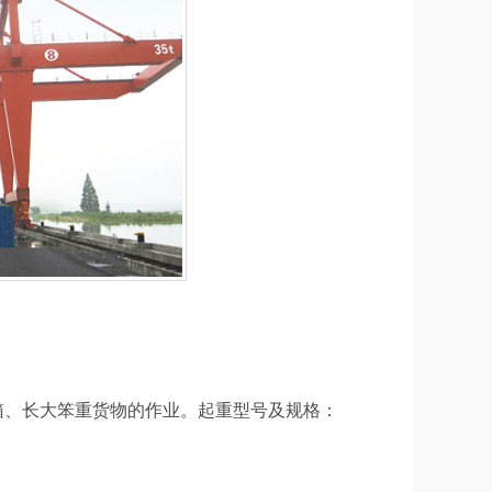
箱、长大笨重
货物
的
作业
。
起重
型号及规格
：