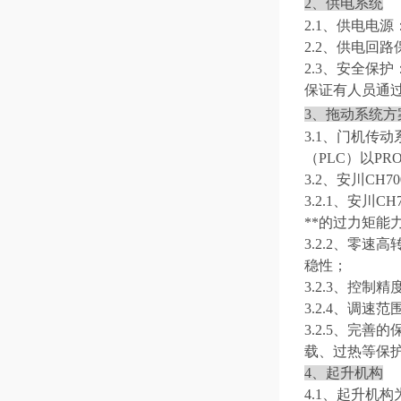
2
、
供电系统
2.1、
供电电源
2.2、
供电回路
2.3、
安全
保护
保证有人员通
3、
拖动系统方
3.1、
门机传动
（PLC）以P
3.2、
安川
CH70
3.2.1、
安川
CH7
**的过力矩能
3.2.2、
零速高
稳性；
3.2.3、
控制精度
3.2.4、
调速范
3.2.5、
完善的
载、过热等保
4、
起升机构
4.1、
起升机构