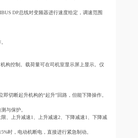
FIBUS DP总线对变频器进行速度给定，调速范围
作。
与机构控制。载荷量可在司机室显示屏上显示。仪
立即切断起升机构的
“起升”回路，但能下降操作。
检测与保护。
上限
、上升
减速
1、上升
减速
2、
下降减速
1、
下降减
115%时，电动机断电，直接进行紧急制动。