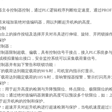
器
主令
控制器控制
，通过
PLC逻辑程序判断
给定速度
。通过
PRO
筒
末端加装
绝对值
编码器，用以判断
起升机构
的高度
。
控制
动台上的操作按钮及选择开关对吊具进行伸缩、旋转、开闭锁操
保护
限制器
：
限制器限制超载、偏载，具有控制信号干接点，接入
PLC系统参
口或模拟量输出接口，安全监控系统可以采集载荷量信号。
限制器
并有如下警告和联锁功能：
下的载荷达到额定载荷的
90
％时，司机室内指示灯显示。
下载荷达到额定载荷的
105
％时，音响警报器报警，警示灯闪亮并
保护：
位：
用于起升高度的检测与升降预限位、终点限位、极限限位的
限位
：
通过绝对值
编码器测量的高度可以
预设
多个软限位，如：
于
起升机构的
控制
和保护
。
护
：
超速开关对起升机构进行超速检测与保护，当电机速度超过