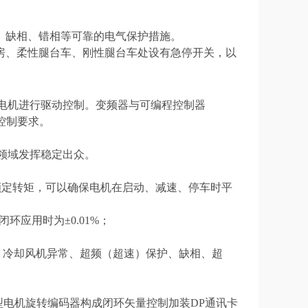
、缺相、错相等可靠的电气保护措施。
房、柔性腿
台车
、刚性
腿
台车
处设有急停
开关
，以
构电机进行驱动控制。变频器与可编程控制器
艺控制要求。
领域发挥稳定出众。
00%额定转矩，可以确保电机在启动、减速、停车时平
在闭环应用时为±0.01%；
、冷却风机异常、超频（超速）保护、缺相、超
型电机旋转编码器构成闭环矢量控制
加装
DP通讯卡