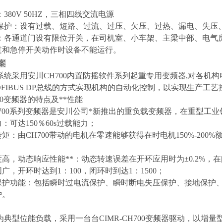
：
380V
50HZ，三相四线交流电源
保护：设有过载、短路、过流、过压、欠压、过热、漏电、失压
：
各通道门设有限位开关，在
司机室、小车架、主梁中部、电气
过和急停开关动作时设备不能运行
。
案
系统采用安川
CH700内置防摇软件
系列
起重专用
变频器
,对各机
ROFIBUS DP总线的方式实现机构的自动化控制，以实现生产工
0
变频器的特点及**性能
00
系列变频器是安川公司*新推出的重负载变频器，在重型工业
力
：
可达
150％60s过载能力；
转矩：
由
CH700
带动的电机在零速能够获得在时电机
150%-2
高，动态响应性能**
：
动态转速误差在开环应用时为
±0.2%，
围广，开环时达到
1：
1
00，闭环时到达1：1500
；
保护功能：
包括瞬时过电流保护、瞬时断电失压保护、接地保护
护。
为典型位能负载，采用一台台
CIMR-
CH700
变频器驱动，以增量