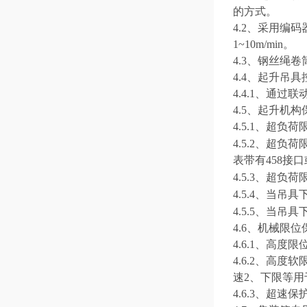
的
方式。
4.2、
采用
编码
1~
10
m/min。
4.3、
钢丝绳卷
4.4、
起升吊具
4.4.1、
通过联
4.5、
起升机构
4.5.1、
超负荷
4.5.2、
超负荷
表带有458接
4.5.3、
超
负荷
4.5.4、
当吊具
4.5.5、
当吊具
4.6、
机械限位
4.6.1、
高度限
4.6.2、
高度软
速
2、
下限等
用
4.6.3、
超速保