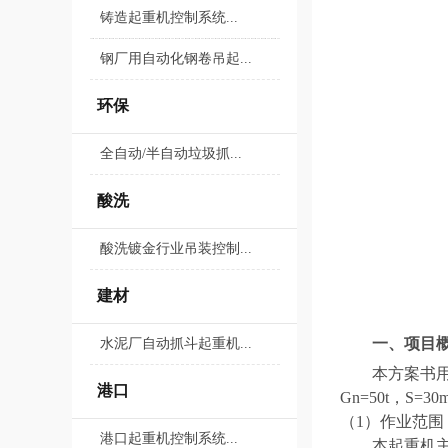
铸造起重机控制系统...
钢厂用自动化钢卷吊起...
环保
全自动/半自动垃圾抓...
酸洗
酸洗镀金行业吊装控制...
建材
一、
项目
水泥厂自动抓斗起重机...
本
方案
书
港口
Gn=
50
t，S=
30
（
1）作业范围
港口起重机控制系统...
本起重机