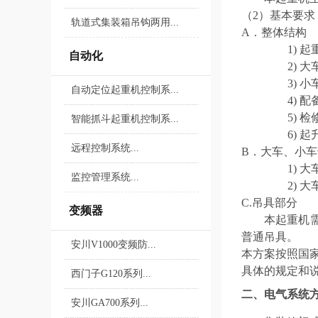
（
2）基本要求
轨道式集装箱吊钩两用...
A．整体结构
1)
起
自动化
2)
大
3)
小
自动定位起重机控制系...
4)
配
5)
检
智能抓斗起重机控制系...
6)
起
远程控制系统...
B．大车、小车
1)
大
监控管理系统...
2)
大
C.吊具部分
变频器
本起重机
普通吊具。
安川V1000变频防...
本
方案
按照国
具体的规定和
西门子G120系列...
二、
电气系统
安川GA700系列...