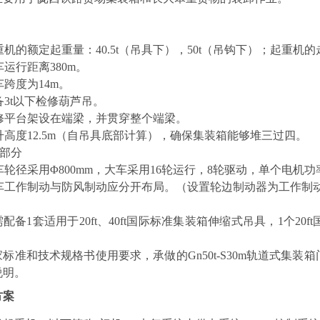
重机的额定起重量：
40.5t（吊具下），50t（吊钩下）；起重机
车运行距离
380m。
车跨度为
14m。
备
3t以下检修葫芦吊。
修平台架设在端梁，并贯穿整个端梁。
升高度
12.5m（自吊具底部计算），确保集装箱能够堆三过四。
部分
车轮径采用
Φ800mm，大车采用16轮运行，8轮驱动，单个电机功
车工作制动与防风制动应分开布局。
（设置轮边制动器为工作制
需配备
1套适用于20ft、40ft国际标准集装箱伸缩式吊具，1个20
家标准和
技术规格书
使用
要求，承做的
Gn
50
t
-
S
30
m
轨道式集装箱
说明
。
方案